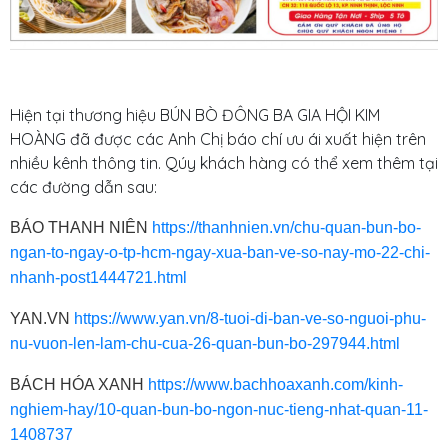
Hiện tại thương hiệu BÚN BÒ ĐÔNG BA GIA HỘI KIM
HOÀNG đã được các Anh Chị báo chí ưu ái xuất hiện trên
nhiều kênh thông tin. Qúy khách hàng có thể xem thêm tại
các đường dẫn sau:
BÁO THANH NIÊN
https://thanhnien.vn/chu-quan-bun-bo-
ngan-to-ngay-o-tp-hcm-ngay-xua-ban-ve-so-nay-mo-22-chi-
nhanh-post1444721.html
YAN.VN
https://www.yan.vn/8-tuoi-di-ban-ve-so-nguoi-phu-
nu-vuon-len-lam-chu-cua-26-quan-bun-bo-297944.html
BÁCH HÓA XANH
https://www.bachhoaxanh.com/kinh-
nghiem-hay/10-quan-bun-bo-ngon-nuc-tieng-nhat-quan-11-
1408737