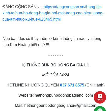
ĐẢNG CỘNG SẢN.vn:
https://dangcongsan.vn/thong-tin-
kinh-te/bun-bo-dong-ba-gia-hoi-mot-trong-cac-bieu-tuong-
cua-am-thuc-xu-hue-628465.html
Nếu bạn đọc có thấy thêm ở kênh thông tin nào, vui lòng
cho Kim Hoàng biết nhé !!!
- - - - - - -
HỆ THỐNG BÚN BÒ ĐÔNG BA GIA HỘI
MỞ CỬA 24/24
HOTLINE NHƯỢNG QUYỀN
037 671 8575
(Chị Hạnh)
Website: hethongbunbodongbagiahoi.com
Mail: hethongbunbodongbagiahoi@gmail.com