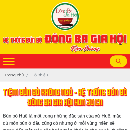
Trang chủ
Giới thiệu
TIỆM BÚN BÒ KHÔNG NGỦ - HỆ THỐNG BÚN BÒ
ĐÔNG BA GIA HỘI HƠN 30 CN
Bún bò Huế là một trong những đặc sản của xứ Huế, mặc
dù món bún ở đâu cũng có nhưng ở mỗi vùng miền sẽ