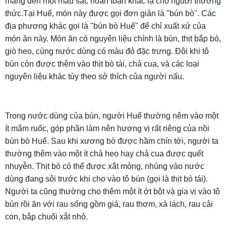
mang đến một màu sắc hoàn toàn khác lạ cho nguời thưởng
thức.Tại Huế, món này được gọi đơn giản là "bún bò". Các
địa phương khác gọi là "bún bò Huế" để chỉ xuất xứ của
món ăn này. Món ăn có nguyên liệu chính là bún, thịt bắp bò,
giò heo, cùng nước dùng có màu đỏ đặc trưng. Đôi khi tô
bún còn được thêm vào thịt bò tái, chả cua, và các loại
nguyên liệu khác tùy theo sở thích của người nấu.
Trong nước dùng của bún, người Huế thường nêm vào một
ít mắm ruốc, góp phần làm nên hương vị rất riêng của nồi
bún bò Huế. Sau khi xương bò được hầm chín tới, người ta
thường thêm vào một ít chả heo hay chả cua được quết
nhuyễn. Thịt bò có thể được xắt mỏng, nhúng vào nước
dùng đang sôi trước khi cho vào tô bún (gọi là thịt bò tái).
Người ta cũng thường cho thêm một ít ớt bột và gia vị vào tô
bún rồi ăn với rau sống gồm giá, rau thơm, xà lách, rau cải
con, bắp chuối xắt nhỏ.